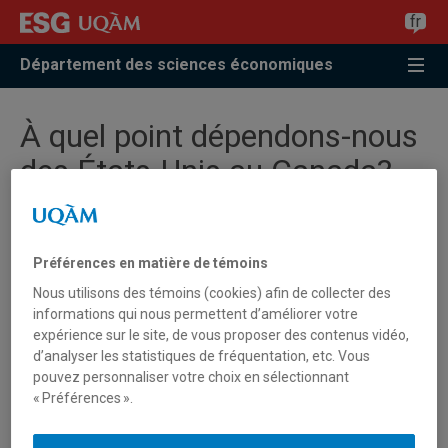
Accéder
Accéder
Accéder
fr
à
au
à
la
menu
la
Département des sciences économiques
recherche
pricipal
zone
centrale
À quel point dépendons-nous
des États-Unis au Canada?
Entrevue avec Julien Martin
et Florian Mayneris
Préférences en matière de témoins
Nous utilisons des témoins (cookies) afin de collecter des
En 2020, les professeurs
Florian Mayneris
et
Julien
informations qui nous permettent d’améliorer votre
Martin
nous avaient mis en garde sur la forte
expérience sur le site, de vous proposer des contenus vidéo,
dépendance du Canada aux importations en provenance
d’analyser les statistiques de fréquentation, etc. Vous
pouvez personnaliser votre choix en sélectionnant
des États-Unis dans une étude intitulée
« La dépendance
« Préférences ».
du Canada à l’égard des États-Unis pour ses importations
est pire que vous ne le pensez »
. Cinq ans plus tard, où en
sommes-nous ?