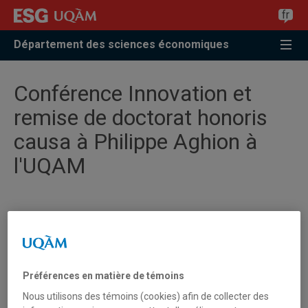
Accéder
Accéder
Accéder
fr
à
au
à
la
menu
la
Département des sciences économiques
recherche
pricipal
zone
centrale
Conférence Innovation et
remise de doctorat honoris
causa à Philippe Aghion à
l'UQAM
Préférences en matière de témoins
Nous utilisons des témoins (cookies) afin de collecter des