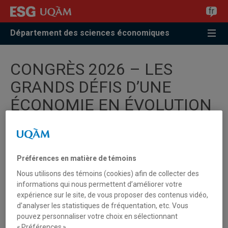
Accéder
Accéder
Accéder
fr
à
au
à
la
menu
la
Département des sciences économiques
recherche
pricipal
zone
centrale
CONGRÈS 2026 – LES
GRANDS DÉFIS D’UNE
ÉCONOMIE EN ÉVOLUTION
Préférences en matière de témoins
Nous utilisons des témoins (cookies) afin de collecter des
informations qui nous permettent d’améliorer votre
expérience sur le site, de vous proposer des contenus vidéo,
d’analyser les statistiques de fréquentation, etc. Vous
pouvez personnaliser votre choix en sélectionnant
« Préférences ».