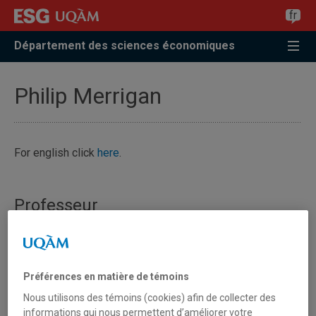
Accéder
Accéder
Accéder
fr
à
au
à
la
menu
la
Département des sciences économiques
recherche
pricipal
zone
centrale
Philip Merrigan
For english click
here
.
Professeur
Préférences en matière de témoins
Nous utilisons des témoins (cookies) afin de collecter des
informations qui nous permettent d’améliorer votre