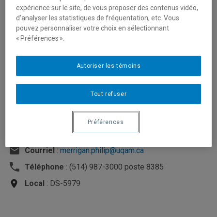
expérience sur le site, de vous proposer des contenus vidéo,
d’analyser les statistiques de fréquentation, etc. Vous
pouvez personnaliser votre choix en sélectionnant
« Préférences ».
Autoriser les témoins
Tout refuser
Préférences
Unité
:
Département des sciences économiques
Courriel
:
merrigan.philip@uqam.ca
Téléphone
: (514) 987-3000 poste 8385
Local
: DS-5979