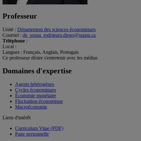
Professeur
Unité
:
Département des sciences économiques
Courriel
:
de_sousa_rodrigues.diego@uqam.ca
Téléphone
:
Local
:
Langues
: Français, Anglais, Portugais
Ce professeur désire s'entretenir avec les médias
Domaines d'expertise
Agents hétérogènes
Cycles économiques
Économie monétaire
Fluctuation économique
Macroéconomie
Liens d'intérêt
Curriculum Vitae (PDF)
Page personnelle