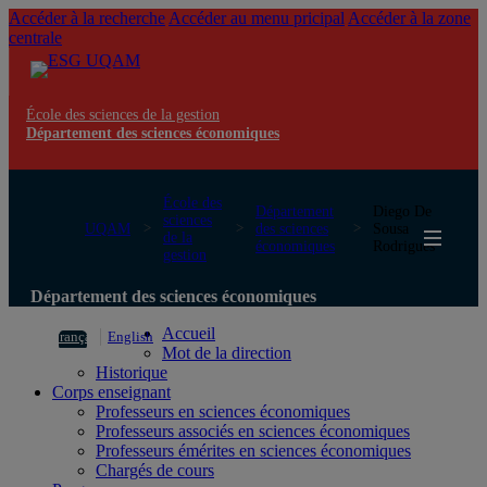
Accéder à la recherche
Accéder au menu pricipal
Accéder à la zone
centrale
École des sciences de la gestion
Département des sciences économiques
École des
Département
Diego De
sciences
UQAM
des sciences
Sousa
de la
économiques
Rodrigues
gestion
Département des sciences économiques
Accueil
Français
English
Mot de la direction
Historique
Corps enseignant
Professeurs en sciences économiques
Professeurs associés en sciences économiques
Professeurs émérites en sciences économiques
Chargés de cours