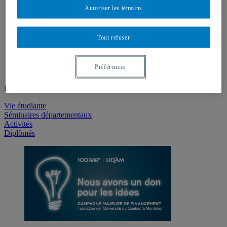
Autoriser les témoins
L'ESG
Programmes
Recherche
Tout refuser
International
L'École
Étudiants
Préférences
Futurs étudiants
Enseignement en ligne - boîte à outils
Vie étudiante
Séminaires départementaux
Activités
Diplômés