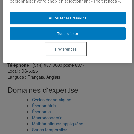
personnaliser votre choix en sélectionnant « Préférences ».
Autoriser les témoins
Tout refuser
Préférences
Unité
:
Département des sciences économiques
Courriel
:
guay.alain@uqam.ca
Téléphone
: (514) 987-3000 poste 8377
Local
: DS-5925
Langues
: Français, Anglais
Domaines d'expertise
Cycles économiques
Économétrie
Économie
Macroéconomie
Mathématiques appliquées
Séries temporelles