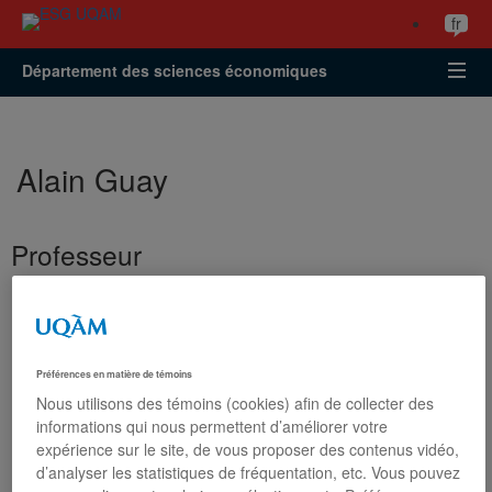
Accéder
Accéder
Accéder
fr
à
au
à
la
menu
la
Département des sciences économiques
recherche
pricipal
zone
centrale
Alain Guay
Professeur
Préférences en matière de témoins
Nous utilisons des témoins (cookies) afin de collecter des
informations qui nous permettent d’améliorer votre
expérience sur le site, de vous proposer des contenus vidéo,
d’analyser les statistiques de fréquentation, etc. Vous pouvez