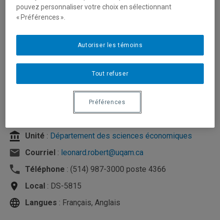
pouvez personnaliser votre choix en sélectionnant
« Préférences ».
Autoriser les témoins
Tout refuser
Préférences
Unité
:
Département des sciences économiques
Courriel
:
leonard.robert@uqam.ca
Téléphone
: (514) 987-3000 poste 4366
Local
: DS-5815
Langues
: Français, Anglais