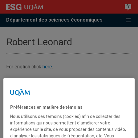
Accéder
Accéder
Accéder
fr
à
au
à
la
menu
la
Département des sciences économiques
recherche
pricipal
zone
centrale
Robert Leonard
For english click
here
.
Professeur
Préférences en matière de témoins
Nous utilisons des témoins (cookies) afin de collecter des
informations qui nous permettent d’améliorer votre
expérience sur le site, de vous proposer des contenus vidéo,
d’analyser les statistiques de fréquentation, etc. Vous