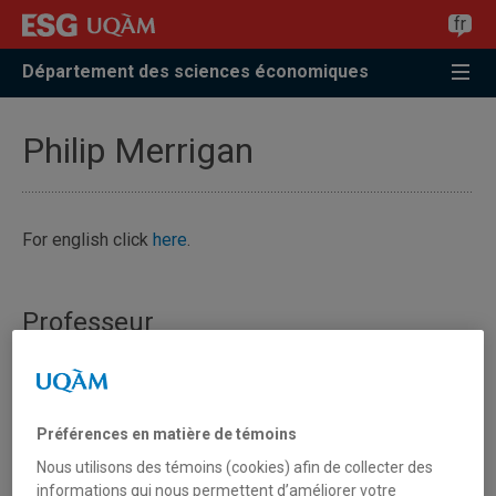
Accéder
Accéder
Accéder
fr
à
au
à
la
menu
la
Département des sciences économiques
recherche
pricipal
zone
centrale
Philip Merrigan
For english click
here
.
Professeur
Préférences en matière de témoins
Nous utilisons des témoins (cookies) afin de collecter des
informations qui nous permettent d’améliorer votre