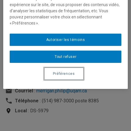
expérience sur le site, de vous proposer des contenus vidéo,
d’analyser les statistiques de fréquentation, etc. Vous
pouvez personnaliser votre choix en sélectionnant
« Préférences ».
Autoriser les témoins
Tout refuser
Préférences
Unité
:
Département des sciences économiques
Courriel
:
merrigan.philip@uqam.ca
Téléphone
: (514) 987-3000 poste 8385
Local
: DS-5979