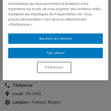
informations qui nous permettent d’améliorer votre
expérience sur le site, de vous proposer des contenus vidéo,
d’analyser les statistiques de fréquentation, etc. Vous
pouvez personnaliser votre choix en sélectionnant
« Préférences ».
Autoriser les témoins
Tout refuser
Préférences
Unité
:
Département des sciences économiques
Courriel
:
phaneuf.louis@uqam.ca
Téléphone
:
Local
: DS-5450
Langues
: Français, Anglais