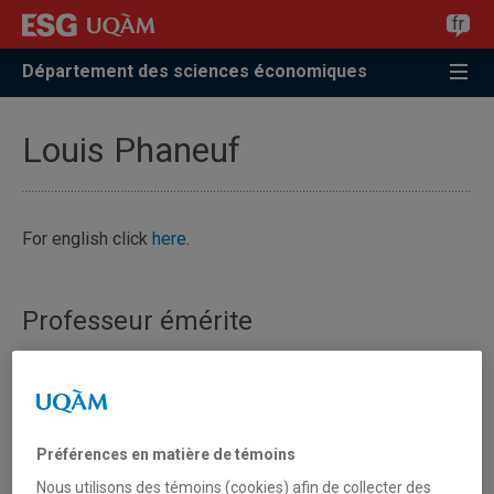
Accéder
Accéder
Accéder
fr
à
au
à
la
menu
la
Département des sciences économiques
recherche
pricipal
zone
centrale
Louis Phaneuf
For english click
here
.
Professeur émérite
Préférences en matière de témoins
Nous utilisons des témoins (cookies) afin de collecter des