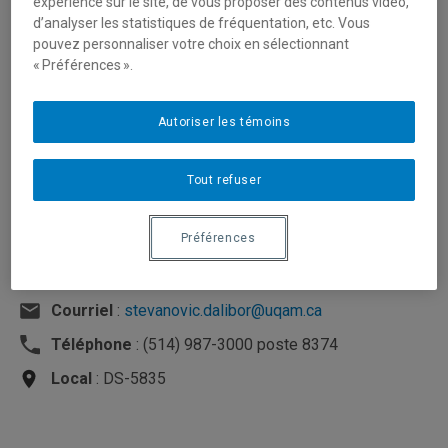
expérience sur le site, de vous proposer des contenus vidéo,
d’analyser les statistiques de fréquentation, etc. Vous
pouvez personnaliser votre choix en sélectionnant
« Préférences ».
Autoriser les témoins
Tout refuser
Préférences
Unité
:
Département des sciences économiques
Courriel
:
stevanovic.dalibor@uqam.ca
Téléphone
: (514) 987-3000 poste 8374
Local
: DS-5835