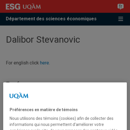
Accéder
Accéder
Accéder
fr
à
au
à
la
menu
la
Département des sciences économiques
recherche
pricipal
zone
centrale
Dalibor Stevanovic
For english click
here
.
Professeur
Préférences en matière de témoins
Nous utilisons des témoins (cookies) afin de collecter des
informations qui nous permettent d’améliorer votre