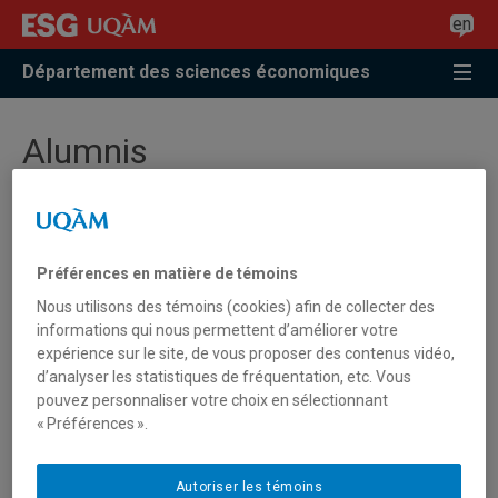
Accéder
Accéder
Accéder
en
à
au
à
la
menu
la
Département des sciences économiques
recherche
pricipal
zone
centrale
Alumnis
Alumni list
Préférences en matière de témoins
Ph.D. Theses repertory
Nous utilisons des témoins (cookies) afin de collecter des
informations qui nous permettent d’améliorer votre
Masters Theses repertory
expérience sur le site, de vous proposer des contenus vidéo,
viviane.adam@internet.uqam.ca
d’analyser les statistiques de fréquentation, etc. Vous
BOUGNA LONLA, Théophile,
Essais en
Stay informed
pouvez personnaliser votre choix en sélectionnant
économie spatiale
« Préférences ».
BISSONNETTE, Jocelyn,
Analyse de la
robustesse de l'approche de Barsky et Sims pour
CARVAJALINO, Juan,
Edwin B. Wilson aux
identifier des chocs d'anticipation
Autoriser les témoins
origines de l'économie mathématique de Paul