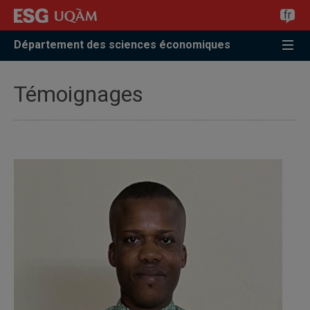
Accéder
Accéder
Accéder
fr
à
au
à
la
menu
la
Département des sciences économiques
recherche
pricipal
zone
centrale
Témoignages