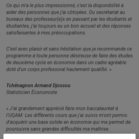
Ce qui m’a le plus impressionné, c’est la disponibilité à
aider des personnes que j’ai côtoyées. Du secrétariat au
bureaux des professeur(e)s en passant par les étudiants et
étudiantes, j’ai toujours eu un bon accueil et des réponses
satisfaisantes à mes préoccupations.
C’est avec plaisir et sans hésitation que je recommande ce
programme à toute personne désireuse de faire des études
de deuxième cycle en économie dans un cadre agréable
doté d’un corps professoral hautement qualifié. »
Tchénagnon Armand Djossou
Statisticien Économiste
« J'ai grandement apprécié faire mon baccalauréat à
l'UQAM. Les différents cours que j'ai suivis m'ont permis
d'acquérir une base solide en économie qui me permet de
poursuivre sans grandes difficultés ma maîtrise.
Des ressources variées sont mises à la disposition des