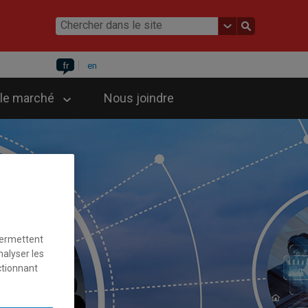
fr
en
 le marché
Nous joindre
permettent
nalyser les
ctionnant