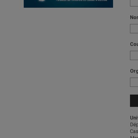
No
Cou
Or
Uni
Dép
Cas