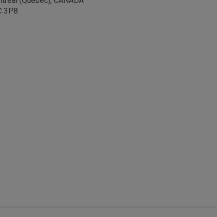
tréal (Québec), CANADA
C 3P8