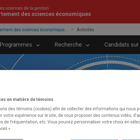
es sciences de la gestion
rtement des sciences économiques
ement des sciences économique...
Activités
Programmes
Recherche
Candidats sur
ces en matière de témoins
sons des témoins (cookies) afin de collecter des informations qui nous 
r votre expérience sur le site, de vous proposer des contenus vidéo, d’a
es de fréquentation, etc. Vous pouvez personnaliser votre choix en séle
ces ».