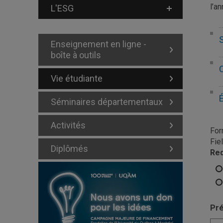
l’an
L'ESG
Enseignement en ligne -
boîte à outils
Vie étudiante
Séminaires départementaux
Activités
For
Fie
Diplômés
Re
Pr