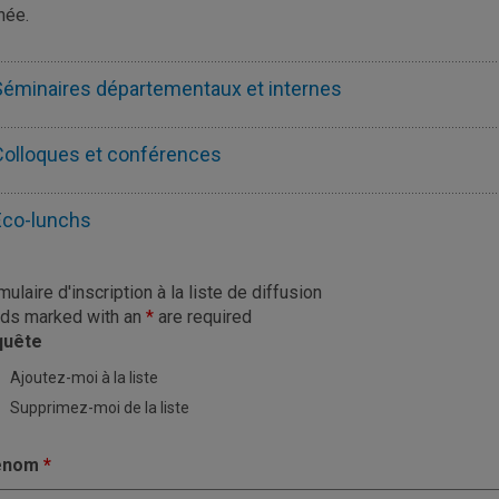
née.
Séminaires départementaux et internes
Colloques et conférences
Éco-lunchs
mulaire d'inscription à la liste de diffusion
lds marked with an
*
are required
quête
Ajoutez-moi à la liste
Supprimez-moi de la liste
énom
*