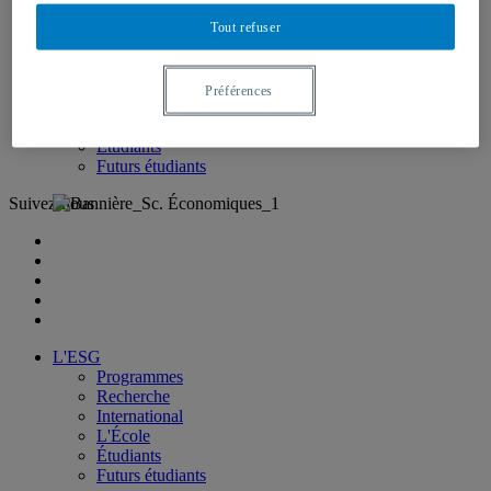
Nous joindre
Tout refuser
L'ESG
Programmes
Recherche
Préférences
International
L'École
Étudiants
Futurs étudiants
Suivez-nous
L'ESG
Programmes
Recherche
International
L'École
Étudiants
Futurs étudiants