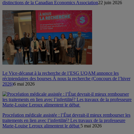
distinctions de la Canadian Economics Association
22 juin 2026
Le Vice-décanat à la recherche de l’ESG UQAM annonce les
récipiendaires des bourses À nous la recherche (Concours de l’hiver
2026)
6 mai 2026
Procréation médicale assistée : l’État devrait-il mieux rembourser les
traitements en lien avec l’infertilité? Les travaux de la professeure
Marie-Louise Leroux alimentent le débat
5 mai 2026