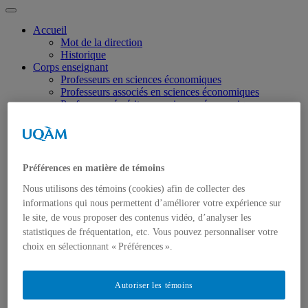
Accueil
Mot de la direction
Historique
Corps enseignant
Professeurs en sciences économiques
Professeurs associés en sciences économiques
Professeurs émérites en sciences économiques
Chargés de cours
Programmes
Dates importantes
1er cycle
2e cycle
Préférences en matière de témoins
3e cycle
Nous utilisons des témoins (cookies) afin de collecter des
Liste des cours offerts
Témoignages
informations qui nous permettent d’améliorer votre expérience sur
Recherche
le site, de vous proposer des contenus vidéo, d’analyser les
Cahiers de recherche
statistiques de fréquentation, etc. Vous pouvez personnaliser votre
Champs de spécialisation
choix en sélectionnant « Préférences ».
Unités de recherche
Rapports de recherche
Candidats sur le marché
Autoriser les témoins
Doctorat
Maîtrise