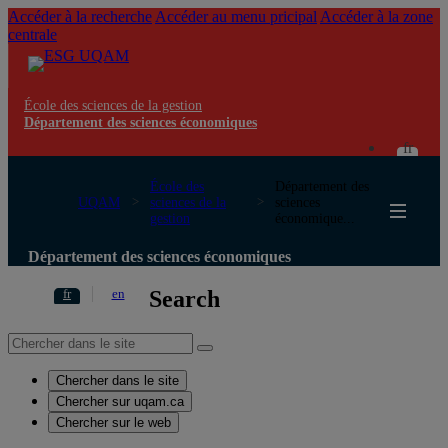
Accéder à la recherche
Accéder au menu pricipal
Accéder à la zone
centrale
École des sciences de la gestion
Département des sciences économiques
fr
École des
Département des
UQAM
sciences de la
sciences
gestion
économique...
Département des sciences économiques
Search
fr
en
Chercher dans le site
Chercher sur uqam.ca
Chercher sur le web