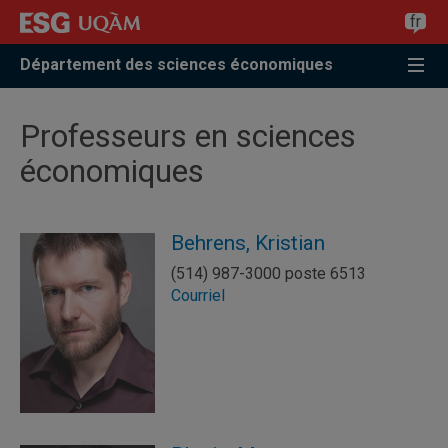
Accéder
Accéder
Accéder
fr
à
au
à
la
menu
la
Département des sciences économiques
recherche
pricipal
zone
centrale
Professeurs en sciences
économiques
Behrens, Kristian
(514) 987-3000 poste 6513
Courriel